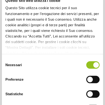
Questo sito web utilizza i cookie
Questo Sito utilizza cookie tecnici per il suo
funzionamento e per l’erogazione dei servizi presenti, per
i quali non è necessario il Suo consenso. Utilizza anche
cookie analitici (propri e di terze parti) per finalità
statistiche, per i quali viene richiesto il Suo consenso.
Seminario resto al sud 2.0 - Nuove
Cliccando su “Accetta Tutti”, Lei acconsente all'utilizzo
agevolazioni per giovani. Dal progetto
dei suddetti cookie. Per gestire i cookie clicchi su
all'impresa
“Mostra Dettagli”. Per installare i soli cookie tecnici,
clicchi su “Usa solo necessari” o su “Accetta
selezionati”, senza preventivamente abilitare i cookie di
Selezione
CFP:
3
statistica (analitici). Per richiamare il banner, anche in
Necessari
del
futuro, e modificare le preferenze espresse, clicchi
consenso
Dettaglio CFP:
3 CFP non utili per la formazione dei revisori
sull'icona posizionata in basso a sinistra di ciascuna
legali
Preferenze
pagina del Sito. Per maggiori informazioni consulta la
Codice materia CNDCEC:
C.4.7
nostra Informativa Cookie
Statistiche
Codice evento:
247121
Ente formatore:
ODCEC Napoli Nord