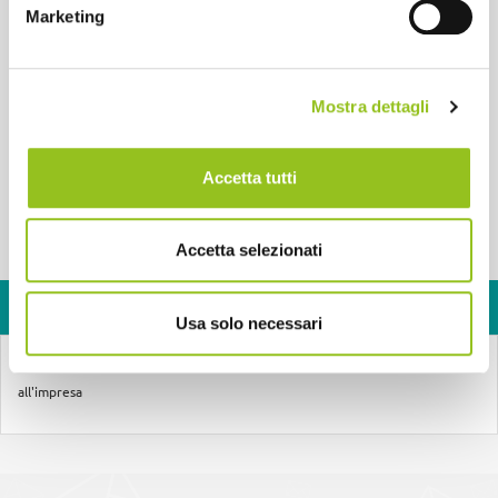
Marketing
Tipologia:
Corsi eLearning On Demand
Effettua l'accesso al sito per iscriverti al corso
Mostra dettagli
Accedi
Registrati
Accetta tutti
Accetta selezionati
PROGRAMMA
Usa solo necessari
Seminario resto al sud 2.0 - Nuove agevolazioni per giovani. Dal progetto
all'impresa