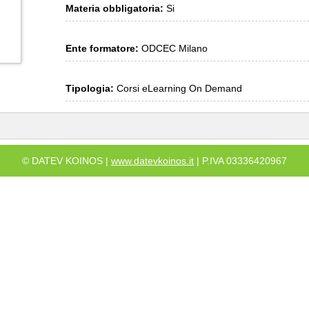
Materia obbligatoria:
Si
Ente formatore:
ODCEC Milano
Tipologia:
Corsi eLearning On Demand
© DATEV KOINOS |
www.datevkoinos.it
| P.IVA 03336420967