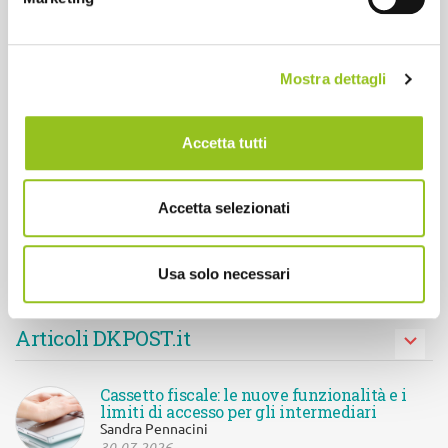
I miei corsi eLEARNING
Mostra dettagli
I miei eventi STREAMING
Accetta tutti
Newsletter
Iscriviti alla newsletter Concerto per essere sempre
Accetta selezionati
aggiornato sui corsi di formazione e gli eventi streaming.
ISCRIVITI
Usa solo necessari
Articoli DKPOST.it
Cassetto fiscale: le nuove funzionalità e i
limiti di accesso per gli intermediari
Sandra Pennacini
30-07-2026