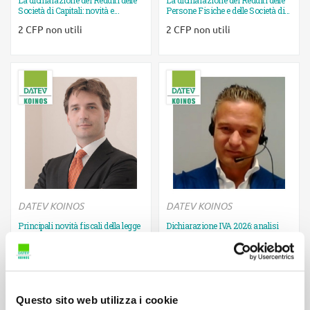
Società di Capitali: novità e...
Persone Fisiche e delle Società di...
Ulteriori informazioni
Ulteriori informazioni
2 CFP non utili
2 CFP non utili
DATEV KOINOS
DATEV KOINOS
Principali novità fiscali della legge
Dichiarazione IVA 2026: analisi
di bilancio 2026 e provvedimenti...
operativa su novità, liquidazione
e...
Ulteriori informazioni
Ulteriori informazioni
2 CFP non utili
2 CFP non utili
Questo sito web utilizza i cookie