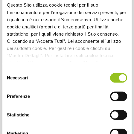
1
Questo Sito utilizza cookie tecnici per il suo
funzionamento e per l’erogazione dei servizi presenti, per
i quali non è necessario il Suo consenso. Utilizza anche
cookie analitici (propri e di terze parti) per finalità
statistiche, per i quali viene richiesto il Suo consenso.
Concerto
Cliccando su “Accetta Tutti”, Lei acconsente all'utilizzo
dei suddetti cookie. Per gestire i cookie clicchi su
Ti sei già iscritto a un corso eLearning oppure a un evento
“Mostra Dettagli”. Per installare i soli cookie tecnici,
streaming Concerto?
Accedi alle tue iscrizioni cliccando sui pulsanti qui sotto.
clicchi su “Usa solo necessari” o su “Accetta
selezionati”, senza preventivamente abilitare i cookie di
Selezione
I miei corsi eLEARNING
statistica (analitici). Per richiamare il banner, anche in
Necessari
del
futuro, e modificare le preferenze espresse, clicchi
consenso
I miei eventi STREAMING
sull'icona posizionata in basso a sinistra di ciascuna
Preferenze
pagina del Sito. Per maggiori informazioni consulta la
nostra Informativa Cookie
CNDCEC
Statistiche
Ti sei già iscritto a un corso eLearning oppure a un evento
streaming CNDCEC?
Accedi alle tue iscrizioni cliccando sui pulsanti qui sotto.
Marketing