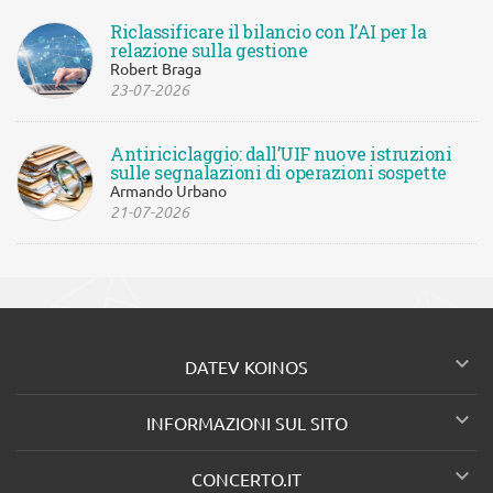
Riclassificare il bilancio con l’AI per la
relazione sulla gestione
Robert Braga
23-07-2026
Antiriciclaggio: dall’UIF nuove istruzioni
sulle segnalazioni di operazioni sospette
Armando Urbano
21-07-2026

DATEV KOINOS

INFORMAZIONI SUL SITO

CONCERTO.IT