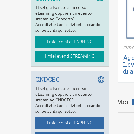
Ti sei già iscritto a un corso
eLearning oppure a un evento
streaming Concerto?
Accedi alle tue iscrizioni cliccando
sui pulsanti qui sotto.
I miei corsi eLEARNING
CNDC
Age
I miei eventi STREAMING
L'e
di a
Ult
CNDCEC
Ti sei già iscritto a un corso
eLearning oppure a un evento
streaming CNDCEC?
Vista
Accedi alle tue iscrizioni cliccando
sui pulsanti qui sotto.
I miei corsi eLEARNING