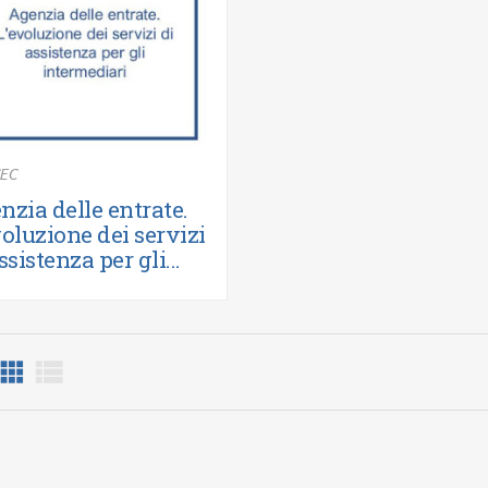
EC
nzia delle entrate.
voluzione dei servizi
ssistenza per gli...
eriori informazioni

