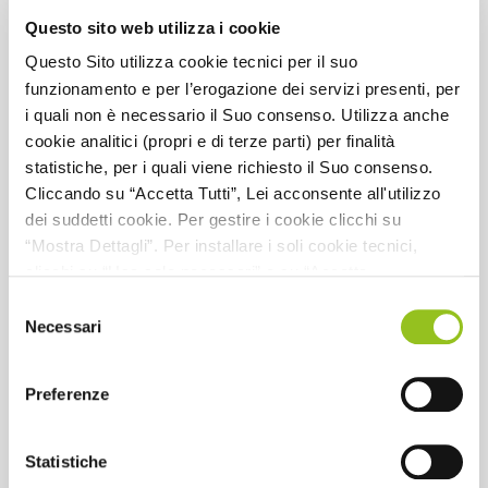
Questo sito web utilizza i cookie
Questo Sito utilizza cookie tecnici per il suo
funzionamento e per l’erogazione dei servizi presenti, per
i quali non è necessario il Suo consenso. Utilizza anche
cookie analitici (propri e di terze parti) per finalità
CNDCEC
CNDCEC
statistiche, per i quali viene richiesto il Suo consenso.
Ulteriori informazioni
Ulteriori informazioni
La riforma dei Redditi fondiari, di
Novità in materia di reddito di
Cliccando su “Accetta Tutti”, Lei acconsente all'utilizzo
lavoro autonomo e diversi
impresa
dei suddetti cookie. Per gestire i cookie clicchi su
“Mostra Dettagli”. Per installare i soli cookie tecnici,
clicchi su “Usa solo necessari” o su “Accetta
1
selezionati”, senza preventivamente abilitare i cookie di
Selezione
statistica (analitici). Per richiamare il banner, anche in
Necessari
del
futuro, e modificare le preferenze espresse, clicchi
consenso
Catalogo
sull'icona posizionata in basso a sinistra di ciascuna
Preferenze
pagina del Sito. Per maggiori informazioni consulta la
nostra Informativa Cookie
Webinar Fondo di garanzia - 18/06/2026
Statistiche
Webinar ETS - 26/05/2026