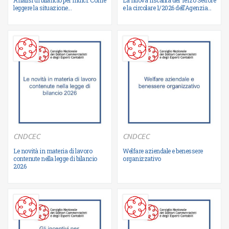
leggere la situazione...
e la circolare 1/2026 dell'Agenzia...
CNDCEC
CNDCEC
Le novità in materia di lavoro
Welfare aziendale e benessere
Ulteriori informazioni
Ulteriori informazioni
contenute nella legge di bilancio
organizzativo
2026