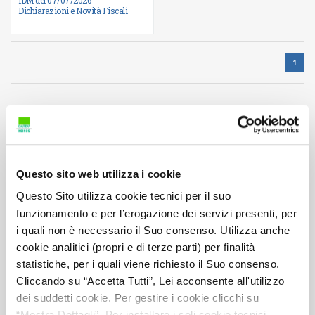
Dichiarazioni e Novità Fiscali
1
Concerto
Questo sito web utilizza i cookie
Ti sei già iscritto a un corso eLearning oppure a un evento
streaming Concerto?
Questo Sito utilizza cookie tecnici per il suo
Accedi alle tue iscrizioni cliccando sui pulsanti qui sotto.
funzionamento e per l’erogazione dei servizi presenti, per
I miei corsi eLEARNING
i quali non è necessario il Suo consenso. Utilizza anche
cookie analitici (propri e di terze parti) per finalità
I miei eventi STREAMING
statistiche, per i quali viene richiesto il Suo consenso.
Cliccando su “Accetta Tutti”, Lei acconsente all'utilizzo
dei suddetti cookie. Per gestire i cookie clicchi su
“Mostra Dettagli”. Per installare i soli cookie tecnici,