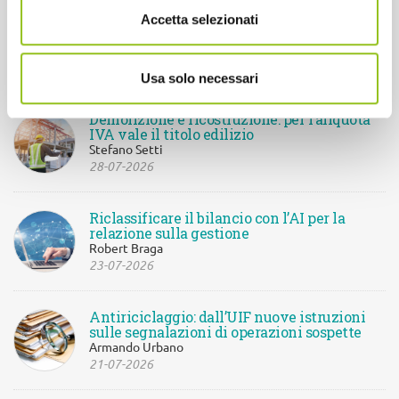
Cassetto fiscale: le nuove funzionalità e i
Accetta selezionati
limiti di accesso per gli intermediari
Sandra Pennacini
30-07-2026
Usa solo necessari
Demolizione e ricostruzione: per l’aliquota
IVA vale il titolo edilizio
Stefano Setti
28-07-2026
Riclassificare il bilancio con l’AI per la
relazione sulla gestione
Robert Braga
23-07-2026
Antiriciclaggio: dall’UIF nuove istruzioni
sulle segnalazioni di operazioni sospette
Armando Urbano
21-07-2026