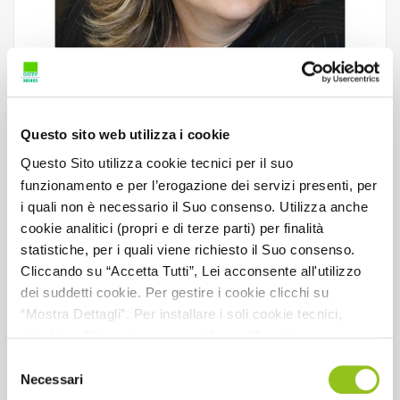
La valutazione del postulato della
Questo sito web utilizza i cookie
Continuità aziendale e l’informativa in Nota
Questo Sito utilizza cookie tecnici per il suo
Integrativa
funzionamento e per l’erogazione dei servizi presenti, per
i quali non è necessario il Suo consenso. Utilizza anche
cookie analitici (propri e di terze parti) per finalità
Relatore:
R. Provasi
statistiche, per i quali viene richiesto il Suo consenso.
Cliccando su “Accetta Tutti”, Lei acconsente all'utilizzo
CFP:
2
dei suddetti cookie. Per gestire i cookie clicchi su
Dettaglio CFP:
2 CFP non caratterizzanti
“Mostra Dettagli”. Per installare i soli cookie tecnici,
clicchi su “Usa solo necessari” o su “Accetta
Codice materia CNDCEC:
C.1.1 (1 CFP); C.1.3 (1 CFP)
selezionati”, senza preventivamente abilitare i cookie di
Selezione
Codice materia MEF:
C.4.1 (1 CFP); B.3.6 (1 CFP)
statistica (analitici). Per richiamare il banner, anche in
Necessari
del
futuro, e modificare le preferenze espresse, clicchi