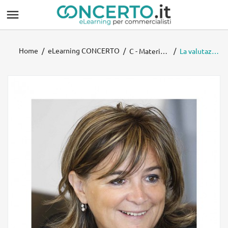

Home
eLearning CONCERTO
C - Materie economico-aziendali
La valutazione del postulato della Continuità aziendale e l’informativa in Nota Integrativa