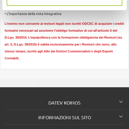
• La valutazione del postulato della continuità aziendale
• L’importanza della nota integrativa
L’evento non consente ai revisori legali non iscritti ODCEC di acquisire i crediti
formativi necessari ad assolvere l’obbligo formativo di cui all’articolo 5 del
D.Lgs. 39/2010. L’equipollenza con la formazione obbligatoria dei Revisori (ex
art. 5, D.Lgs. 39/2010) è valida esclusivamente per i Revisori che sono, allo
stesso tempo, iscritti agli Albi dei Dottori Commercialisti e degli Esperti
Contabili.

DATEV KOINOS

INFORMAZIONI SUL SITO