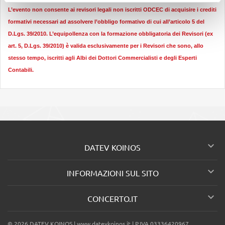
L’evento non consente ai revisori legali non iscritti ODCEC di acquisire i crediti
formativi necessari ad assolvere l’obbligo formativo di cui all’articolo 5 del
D.Lgs. 39/2010. L’equipollenza con la formazione obbligatoria dei Revisori (ex
art. 5, D.Lgs. 39/2010) è valida esclusivamente per i Revisori che sono, allo
stesso tempo, iscritti agli Albi dei Dottori Commercialisti e degli Esperti
Contabili.

DATEV KOINOS

INFORMAZIONI SUL SITO

CONCERTO.IT
© 2026
DATEV KOINOS |
www.datevkoinos.it
| P.IVA 03336420967