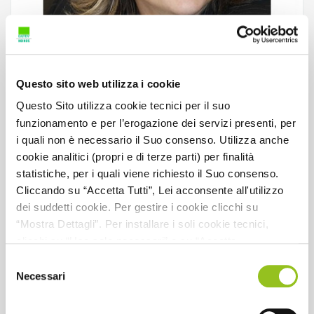
Questo sito web utilizza i cookie
Le novità per rendicontare gli ESG
Questo Sito utilizza cookie tecnici per il suo
funzionamento e per l’erogazione dei servizi presenti, per
i quali non è necessario il Suo consenso. Utilizza anche
Relatore:
R. Provasi
cookie analitici (propri e di terze parti) per finalità
statistiche, per i quali viene richiesto il Suo consenso.
CFP:
2
Cliccando su “Accetta Tutti”, Lei acconsente all'utilizzo
Dettaglio CFP:
2 CFP non utili
dei suddetti cookie. Per gestire i cookie clicchi su
“Mostra Dettagli”. Per installare i soli cookie tecnici,
Codice materia CNDCEC:
C.1.7
clicchi su “Usa solo necessari” o su “Accetta
selezionati”, senza preventivamente abilitare i cookie di
Selezione
Codice evento:
246519
statistica (analitici). Per richiamare il banner, anche in
Necessari
del
Data pubblicazione:
2026
futuro, e modificare le preferenze espresse, clicchi
consenso
sull'icona posizionata in basso a sinistra di ciascuna