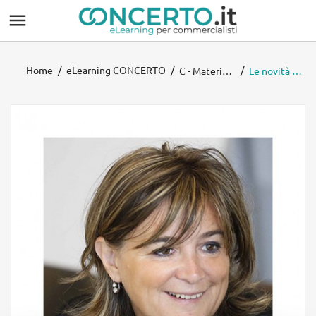

Home
eLearning CONCERTO
C - Materie economico-aziendali
Le novità per rendicontare gli ESG