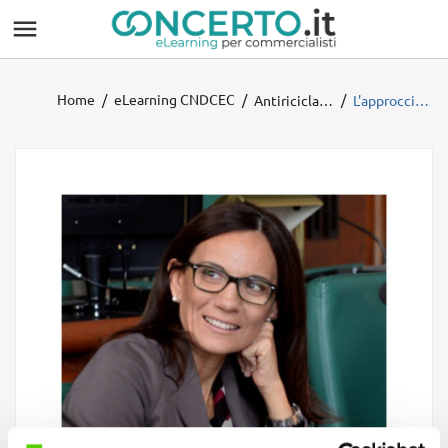

Home
eLearning CNDCEC
Antiriciclaggio 2025
L'approccio basato sul rischio. La regola tecnica n.1 (autovalutazione del rischio)