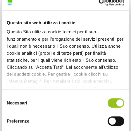
Questo sito web utilizza i cookie
Questo Sito utilizza cookie tecnici per il suo
funzionamento e per l’erogazione dei servizi presenti, per
L'approccio basato sul rischio. La regola
i quali non è necessario il Suo consenso. Utilizza anche
tecnica n.1 (autovalutazione del rischio)
cookie analitici (propri e di terze parti) per finalità
statistiche, per i quali viene richiesto il Suo consenso.
Cliccando su “Accetta Tutti”, Lei acconsente all'utilizzo
Relatore:
A. De Vivo
dei suddetti cookie. Per gestire i cookie clicchi su
“Mostra Dettagli”. Per installare i soli cookie tecnici,
CFP:
1
clicchi su “Usa solo necessari” o su “Accetta
Dettaglio CFP:
1 CFP caratterizzante per la revisione legale
selezionati”, senza preventivamente abilitare i cookie di
Selezione
statistica (analitici). Per richiamare il banner, anche in
Necessari
del
Codice materia CNDCEC:
B.3.2
futuro, e modificare le preferenze espresse, clicchi
consenso
Codice materia MEF:
A.3.30
sull'icona posizionata in basso a sinistra di ciascuna
Preferenze
pagina del Sito. Per maggiori informazioni consulta la
Codice evento:
245547
nostra Informativa Cookie