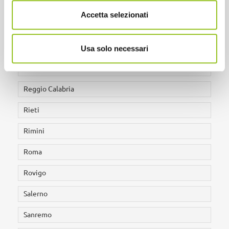
Potenza
Accetta selezionati
Prato
Ragusa
Usa solo necessari
Ravenna
Reggio Calabria
Rieti
Rimini
Roma
Rovigo
Salerno
Sanremo