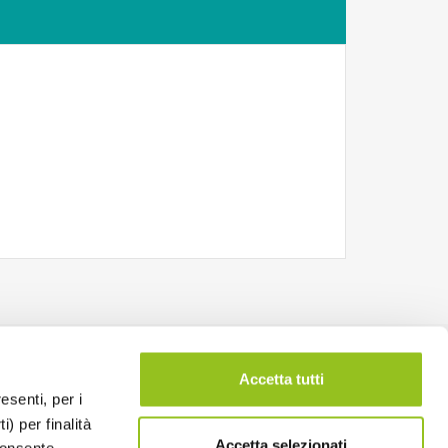
Accetta tutti
esenti, per i
) per finalità
Accetta selezionati