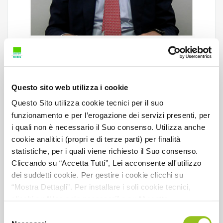
2. I controlli degli Enti Locali sulle società
partecipate
Questo sito web utilizza i cookie
Questo Sito utilizza cookie tecnici per il suo
funzionamento e per l’erogazione dei servizi presenti, per
Relatore:
F. de Leonardis
i quali non è necessario il Suo consenso. Utilizza anche
cookie analitici (propri e di terze parti) per finalità
CFP:
1
statistiche, per i quali viene richiesto il Suo consenso.
Dettaglio CFP:
1 CFP non caratterizzante
Cliccando su “Accetta Tutti”, Lei acconsente all'utilizzo
dei suddetti cookie. Per gestire i cookie clicchi su
Codice materia CNDCEC:
C.7 BIS
“Mostra Dettagli”. Per installare i soli cookie tecnici,
Codice evento:
244051
clicchi su “Usa solo necessari” o su “Accetta
selezionati”, senza preventivamente abilitare i cookie di
Selezione
Data pubblicazione:
2026
statistica (analitici). Per richiamare il banner, anche in