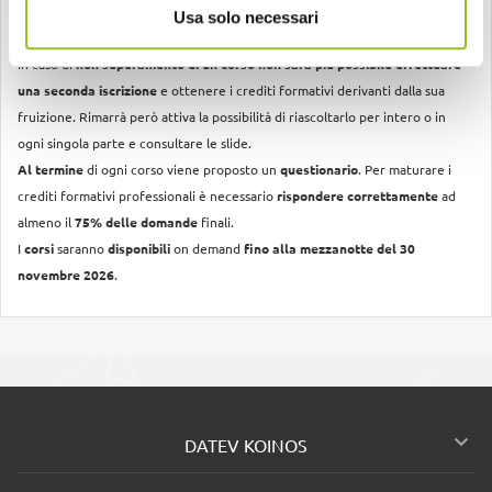
disattivato
. Non sarà più possibile seguirlo e verrà considerato come non
Usa solo necessari
superato.
In caso di
non superamento di un corso non sarà più possibile effettuare
una seconda iscrizione
e ottenere i crediti formativi derivanti dalla sua
fruizione. Rimarrà però attiva la possibilità di riascoltarlo per intero o in
ogni singola parte e consultare le slide.
Al termine
di ogni corso viene proposto un
questionario
. Per maturare i
crediti formativi professionali è necessario
rispondere correttamente
ad
almeno il
75% delle domande
finali.
I
corsi
saranno
disponibili
on demand
fino alla mezzanotte del 30
novembre 2026
.

DATEV KOINOS