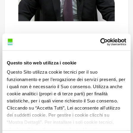
7. DL n. 25/2025 convertito in legge n. 69/2025
“Disposizioni urgenti in materia di
reclutamento e funzionalità delle Pubbliche
Questo sito web utilizza i cookie
Amministrazioni” e ruolo dell’organo di
revisione
Questo Sito utilizza cookie tecnici per il suo
funzionamento e per l’erogazione dei servizi presenti, per
i quali non è necessario il Suo consenso. Utilizza anche
Relatore:
E. Piscino
cookie analitici (propri e di terze parti) per finalità
statistiche, per i quali viene richiesto il Suo consenso.
CFP:
1
Cliccando su “Accetta Tutti”, Lei acconsente all'utilizzo
dei suddetti cookie. Per gestire i cookie clicchi su
Dettaglio CFP:
1 CFP non caratterizzante
“Mostra Dettagli”. Per installare i soli cookie tecnici,
Codice materia CNDCEC:
C.7 BIS
clicchi su “Usa solo necessari” o su “Accetta