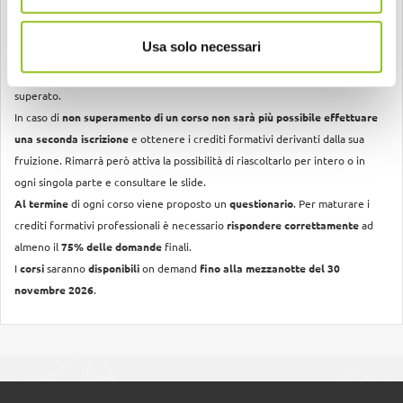
Requisiti tecnici di fruizione
Usa solo necessari
Dopo 72 ore dal primo accesso il corso, se non completato, verrà
disattivato
. Non sarà più possibile seguirlo e verrà considerato come non
superato.
In caso di
non superamento di un corso non sarà più possibile effettuare
una seconda iscrizione
e ottenere i crediti formativi derivanti dalla sua
fruizione. Rimarrà però attiva la possibilità di riascoltarlo per intero o in
ogni singola parte e consultare le slide.
Al termine
di ogni corso viene proposto un
questionario
. Per maturare i
crediti formativi professionali è necessario
rispondere correttamente
ad
almeno il
75% delle domande
finali.
I
corsi
saranno
disponibili
on demand
fino alla mezzanotte del 30
novembre 2026
.