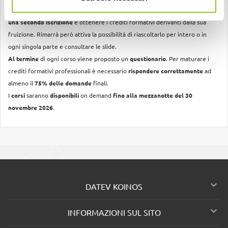
In caso di
non superamento di un corso non sarà più possibile effettuare
una seconda iscrizione
e ottenere i crediti formativi derivanti dalla sua
fruizione. Rimarrà però attiva la possibilità di riascoltarlo per intero o in
ogni singola parte e consultare le slide.
Al termine
di ogni corso viene proposto un
questionario
. Per maturare i
crediti formativi professionali è necessario
rispondere correttamente
ad
almeno il
75% delle domande
finali.
I
corsi
saranno
disponibili
on demand
fino alla mezzanotte del 30
novembre 2026
.

DATEV KOINOS

INFORMAZIONI SUL SITO