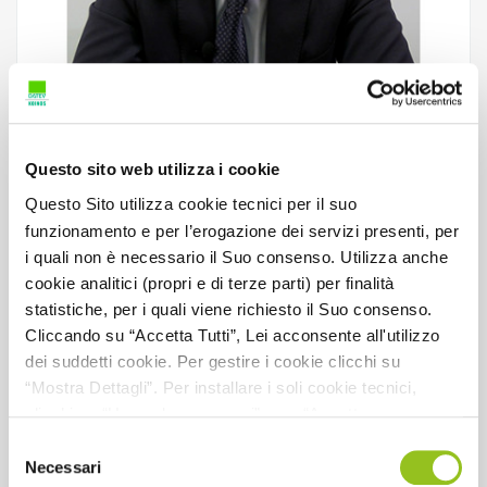
10. Il riaccertamento dei residui e il conto del
Questo sito web utilizza i cookie
bilancio - I controlli dell’organo di revisione
Questo Sito utilizza cookie tecnici per il suo
funzionamento e per l’erogazione dei servizi presenti, per
i quali non è necessario il Suo consenso. Utilizza anche
CFP:
1
cookie analitici (propri e di terze parti) per finalità
Dettaglio CFP:
1 CFP non caratterizzante
statistiche, per i quali viene richiesto il Suo consenso.
Cliccando su “Accetta Tutti”, Lei acconsente all'utilizzo
Codice materia CNDCEC:
C.7 BIS
dei suddetti cookie. Per gestire i cookie clicchi su
“Mostra Dettagli”. Per installare i soli cookie tecnici,
Codice evento:
244060
clicchi su “Usa solo necessari” o su “Accetta
Data pubblicazione:
2026
selezionati”, senza preventivamente abilitare i cookie di
Selezione
statistica (analitici). Per richiamare il banner, anche in
Necessari
del
Data scadenza:
30/11/2026