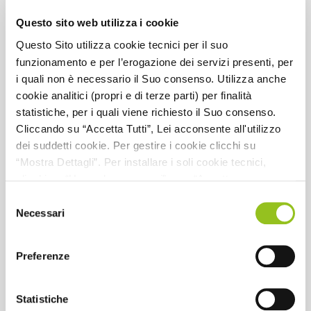
Questo sito web utilizza i cookie
Questo Sito utilizza cookie tecnici per il suo
funzionamento e per l’erogazione dei servizi presenti, per
i quali non è necessario il Suo consenso. Utilizza anche
cookie analitici (propri e di terze parti) per finalità
statistiche, per i quali viene richiesto il Suo consenso.
Lezione 14 - Corso Oracle APEX
Cliccando su “Accetta Tutti”, Lei acconsente all'utilizzo
dei suddetti cookie. Per gestire i cookie clicchi su
“Mostra Dettagli”. Per installare i soli cookie tecnici,
CFP:
2
clicchi su “Usa solo necessari” o su “Accetta
Dettaglio CFP:
2 CFP non utili per la formazione dei revisori
selezionati”, senza preventivamente abilitare i cookie di
Selezione
legali
statistica (analitici). Per richiamare il banner, anche in
Necessari
del
futuro, e modificare le preferenze espresse, clicchi
consenso
Codice materia CNDCEC:
B.1.1
sull'icona posizionata in basso a sinistra di ciascuna
Preferenze
Codice evento:
242027
pagina del Sito. Per maggiori informazioni consulta la
nostra Informativa Cookie
Data pubblicazione:
2022
Statistiche