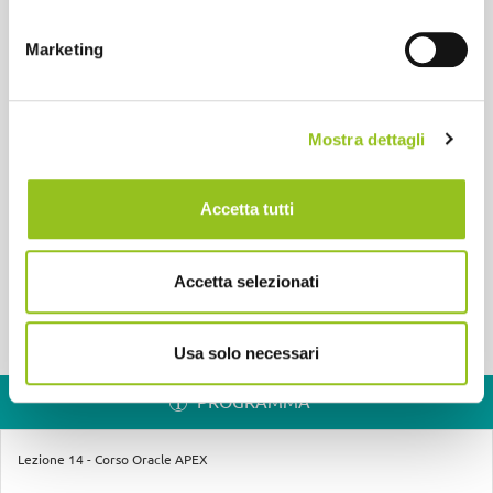
Data scadenza:
31/12/2026
Marketing
Materia obbligatoria:
Si
Ente formatore:
ODCEC Milano
Tipologia:
Corsi eLearning On Demand
Mostra dettagli
Effettua l'accesso al sito per iscriverti al corso
Accetta tutti
Accedi
Registrati
Accetta selezionati
Usa solo necessari
PROGRAMMA
Lezione 14 - Corso Oracle APEX