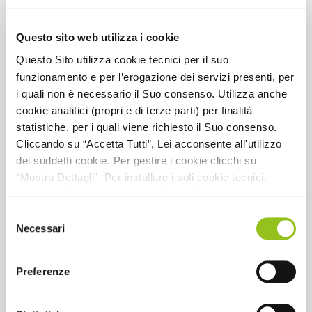
Questo sito web utilizza i cookie
Questo Sito utilizza cookie tecnici per il suo
funzionamento e per l’erogazione dei servizi presenti, per
i quali non è necessario il Suo consenso. Utilizza anche
cookie analitici (propri e di terze parti) per finalità
La Gestione del Personale - Modulo 5
statistiche, per i quali viene richiesto il Suo consenso.
Cliccando su “Accetta Tutti”, Lei acconsente all'utilizzo
dei suddetti cookie. Per gestire i cookie clicchi su
Relatore:
A. Sacchi
“Mostra Dettagli”. Per installare i soli cookie tecnici,
CFP:
la visione di questi moduli on demand non attribuisce
clicchi su “Usa solo necessari” o su “Accetta
crediti formativi
selezionati”, senza preventivamente abilitare i cookie di
Selezione
statistica (analitici). Per richiamare il banner, anche in
Necessari
del
Data pubblicazione:
2024
futuro, e modificare le preferenze espresse, clicchi
consenso
sull'icona posizionata in basso a sinistra di ciascuna
Data scadenza:
31/12/2026
Preferenze
pagina del Sito. Per maggiori informazioni consulta la
Ente formatore:
CNDCEC
nostra Informativa Cookie