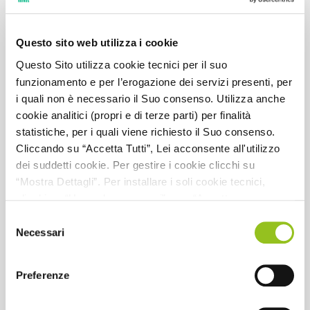
Questo sito web utilizza i cookie
Questo Sito utilizza cookie tecnici per il suo
funzionamento e per l’erogazione dei servizi presenti, per
i quali non è necessario il Suo consenso. Utilizza anche
La transazione su crediti tributari e
cookie analitici (propri e di terze parti) per finalità
contributivi negli altri istituti del codice
statistiche, per i quali viene richiesto il Suo consenso.
della crisi. Effetti penali
Cliccando su “Accetta Tutti”, Lei acconsente all'utilizzo
dei suddetti cookie. Per gestire i cookie clicchi su
“Mostra Dettagli”. Per installare i soli cookie tecnici,
Relatore:
G. N. Rocca; E. Mancini; G. Minniti; D. Fiordalisi; M.
clicchi su “Usa solo necessari” o su “Accetta
Gentile
selezionati”, senza preventivamente abilitare i cookie di
Selezione
CFP:
3
statistica (analitici). Per richiamare il banner, anche in
Necessari
del
futuro, e modificare le preferenze espresse, clicchi
consenso
Dettaglio CFP:
3 CFP non utili
sull'icona posizionata in basso a sinistra di ciascuna
Preferenze
Codice materia CNDCEC:
D.4.14
pagina del Sito. Per maggiori informazioni consulta la
nostra Informativa Cookie
Codice evento:
245556